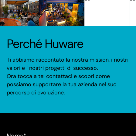
Perché Huware
Ti abbiamo raccontato la nostra mission, i nostri
valori e i nostri progetti di successo.
Ora tocca a te: contattaci e scopri come
possiamo supportare la tua azienda nel suo
percorso di evoluzione.