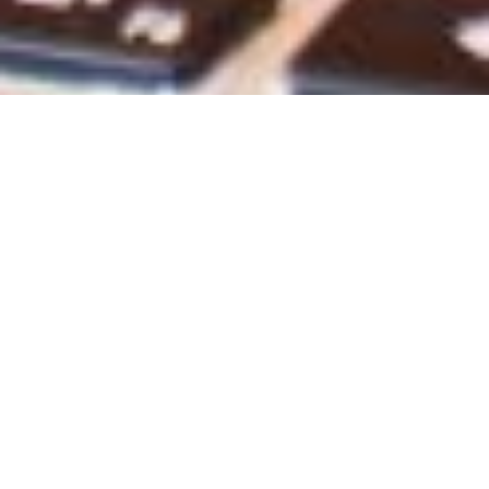
Il migliore cloud
Cosa fa Google Cloud
CONTATTACI PER SAPERNE DI PIÙ
Il potenziale
illimitato di Google
Cloud