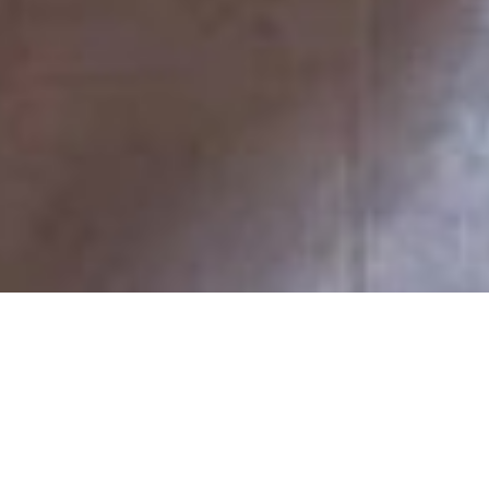
iGuzzini Illuminazione Spa è leader nel settore
della progettazione e produzione di sistemi di
illuminazione innovativi. Alcuni degli spazi più