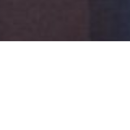
Il contesto aziendale
Atlantic Technologies
nasce da Marcelo Di Rosa
nel 1997 e si occupa di
consulenza di prodotto
e strategica in ambito IT
. A distanza di 24 anni
non è cambiata l’attenzione verso i clienti e la
tecnologia. L’innovazione, la crescita degli
Atlantic People e la voglia di mettersi sempre in