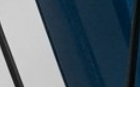
L’azienda
Lidl-Trek
è una delle squadre ciclistiche più
importanti nel panorama internazionale
, con una