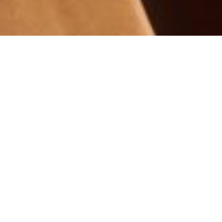
Oggi i clienti si aspettano esperienze fluide,
proattive e profondamente personalizzate.
Questa crescente aspettativa pone le aziende di
fronte a una duplice sfida:
ottimizzare
l’efficienza operativa
e, allo stesso tempo,
elevare la qualità delle interazioni umane
.
È in questo scenario che
l’intelligenza artificiale
applicata al customer service
cessa di essere
una semplice tecnologia per diventare il motore