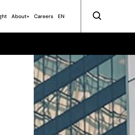
ght
About+
Careers
EN