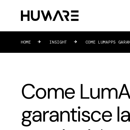
HOME
»
INSIGHT
»
COME LUMAPPS GARA
Come LumA
garantisce l