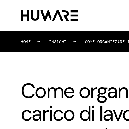
HOME
»
INSIGHT
»
COME ORGANIZZARE 
Come organiz
carico di lav