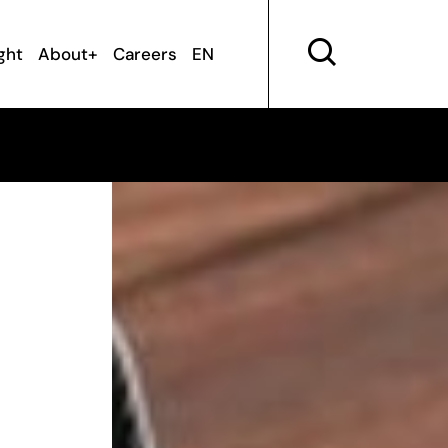
ght
About+
Careers
EN