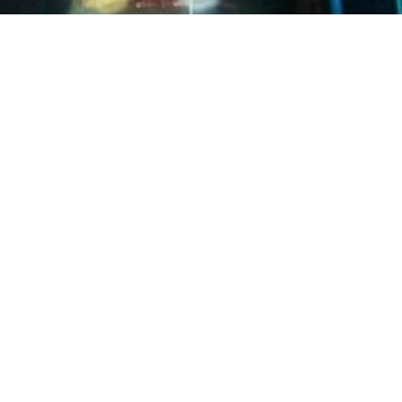
Nell’era digitale, la sicurezza dei dati aziendali è di
fondamentale importanza:
nel 2023 sono state
registrate circa 30.000 violazioni di dati
, di cui
10.626 confermate. Un record che evidenzia
quanto sia cruciale proteggere le informazioni
sensibili con soluzioni solide e affidabili. Ecco
perché
l’infrastruttura cloud proprietaria di
Google Cloud
si distingue come la scelta ideale
per
garantire la massima sicurezza per la tua
azienda.
Google Cloud: un bunker digitale per i dati
della tua azienda