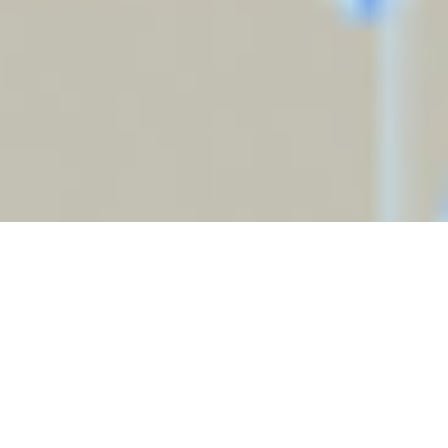
Le aziende investono budget record per
digitalizzarsi, eppure i tassi di fallimento non
sono mai stati così alti
. Questo paradosso non
si spiega con difetti tecnologici, ma con
5 errori
strategici
che poche organizzazioni sanno