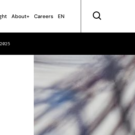
ght
About+
Careers
EN
2025