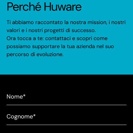
Perché Huware
Ti abbiamo raccontato la nostra mission, i nostri
valori e i nostri progetti di successo.
Ora tocca a te: contattaci e scopri come
possiamo supportare la tua azienda nel suo
percorso di evoluzione.