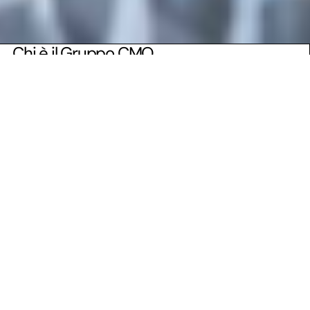
Chi è il Gruppo CMO
Fondato nel 1909, il Gruppo CMO vanta una
solida esperienza nello
stampaggio a caldo delle
leghe di alluminio, rame e titanio
. Con i suoi
6
stabilimenti produttivi
, CMO offre
un’esperienza e un servizio completi per garantire
a clienti e progettisti soluzioni innovative e veloci.
L’introduzione delle
tecnologie più avanzate
ha
permesso al Gruppo di posizionarsi come leader
nel mercato europeo nel campo dello
stampaggio a caldo di metalli non ferrosi per
componenti strutturali, complessi e