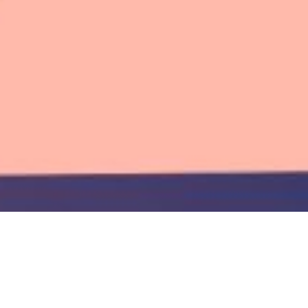
Una guida pratica per
scegliere tra le due suite