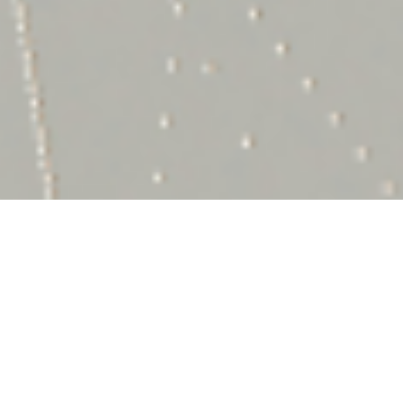
Il 51% delle aziende investe in sicurezza solo
dopo aver subito un incidente informatico
.
Tuttavia, la perdita o il furto di informazioni
sensibili può comportare danni irreparabili, non
solo a livello finanziario ma anche in termini di