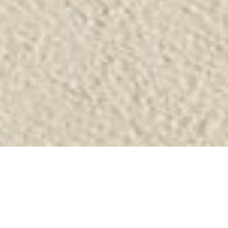
Il panorama tecnologico contemporaneo ha
trasformato radicalmente il ruolo della
posta