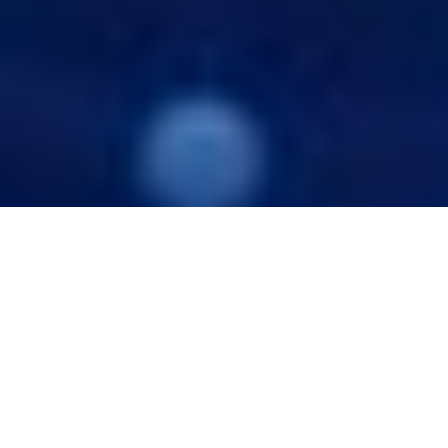
Oggi, il
successo di un’impresa
non si misura
più soltanto in termini di dimensioni, ma
soprattutto in base alla sua
capacità di
adattarsi e crescere
in modo rapido, efficiente
e sostenibile.