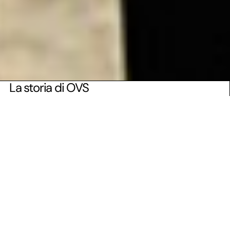
La storia di OVS
Fondata nel 1972 come “Magazzini Oviesse” da
Coin S.p.A., OVS SpA rappresenta oggi
un’eccellenza nel panorama del retail italiano.
Oggi il gruppo conta oltre 2.200 negozi in Italia e
all’estero, impiega più di 8.000 dipendenti e
gestisce un portfolio di brand che include OVS,
Upim, Stefanel, OVS Kids, Blukids, PIOMBO, GAP