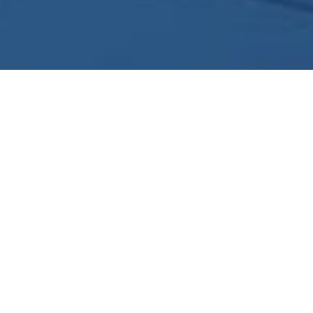
La pandemia ha accelerato il cambiamento sulle
modalità e sul luogo di lavoro, cambiando per
sempre il panorama di business. Da allora,
moltissime aziende stanno cercando il modo di
combinare i vantaggi del lavoro in presenza con
quelli del remote work, per aumentare la
produttività e la collaborazione.
La soluzione? Un nuovo
modello di lavoro ibrido
.